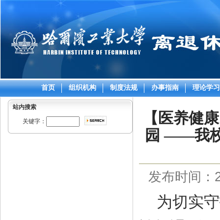
首页
组织机构
制度法规
办事指南
理论学习
站内搜索
【医养健康
关键字：
园 ——我
发布时间：202
为切实守