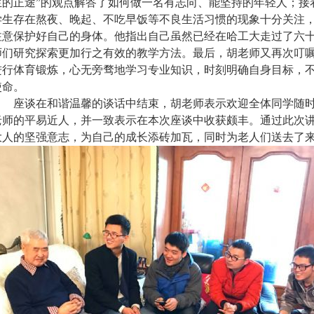
生的正途
”
的观点解答了如何做一名有志向、能坚持的年轻人；接
学生存在熬夜、晚起、不吃早饭等不良生活习惯的现象十分关注
注意保护好自己的身体。他指出自己虽然已经在哈工大走过了六
师们研究探索更加行之有效的教学方法。最后，胡老师又再次叮
进行体育锻炼，心无旁骛地学习专业知识，时刻明确自身目标，
使命。
座谈在和谐温馨的谈话中结束，胡老师表示欢迎全体同学随
老师的平易近人，并一致表示在本次座谈中收获颇丰。
通过此次
大人的坚强意志，为自己的成长添砖加瓦，同时为老人们送去了