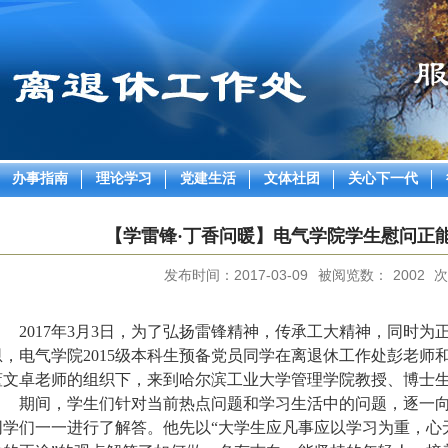
办事指南
理论学习
党建生活
文体社团
关心下一代
【学雷锋·丁香问暖】电气学院学生慰问正
发布时间：2017-03-09
被阅览数：
2002
次
2017
年
3
月
3
日
，为了弘扬雷锋精神，传承工大精神，同时为
恩，电气学院
2015
级本科生预备党员同学在离退休工作处彭老师
董文卓老师的组织下，来到哈尔滨工业大学管理学院教授、博士
期间，学生们针对当前热点问题和学习生活中的问题，逐一
同学们一一进行了解答。他先以
“
大学生应凡事应以学习为重，心