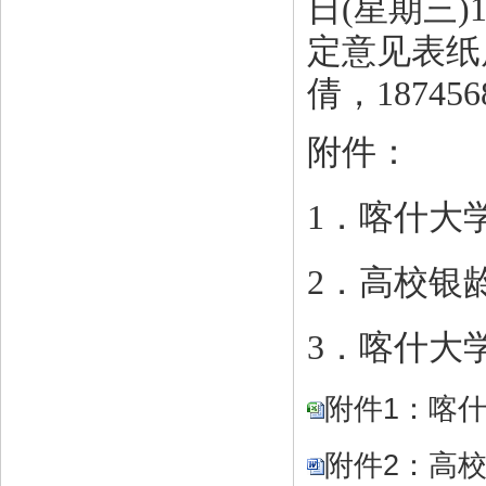
日(星期
三
)
定意见表纸
倩，187456
附件：
1
．
喀什大
2
．
高校银
3
．
喀什大
附件1：喀什大
附件2：高校