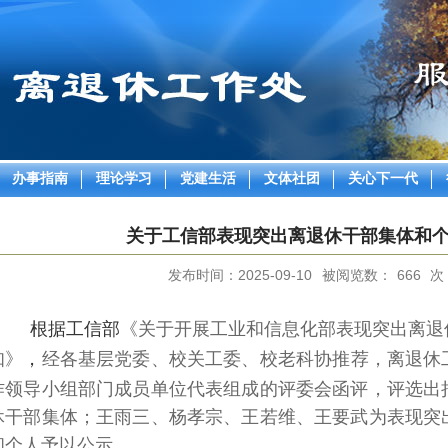
办事指南
理论学习
党建生活
文体社团
关心下一代
关于工信部表现突出离退休干部集体和
发布时间：2025-09-10
被阅览数：
666
次
《关于开展工业和信息化部表现突出离退
根据工信部
知》
经各基层党委、校关工委、校老科协推荐，离退休
，
作领导小组部门成员单位代表组成的评委会函评，评选出
休干部集体；王雨三、杨孝宗、王若维、王要武为表现突
和个人予以公示。