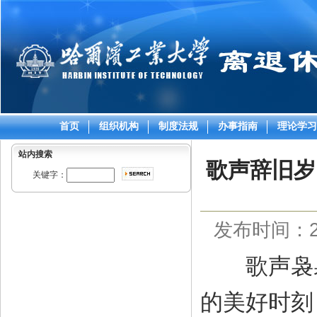
首页
组织机构
制度法规
办事指南
理论学习
站内搜索
歌声辞旧岁
关键字：
发布时间：202
歌声袅
的美好时刻