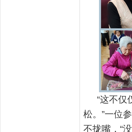
“这不仅
松。”一位
不拢嘴，“