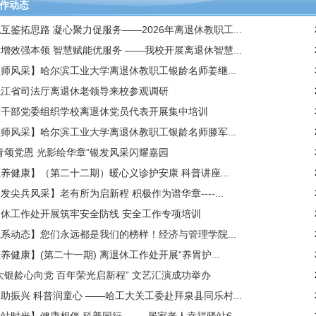
作动态
互鉴拓思路 凝心聚力促服务——2026年离退休教职工...
增效强本领 智慧赋能优服务 ——我校开展离退休智慧...
师风采】哈尔滨工业大学离退休教职工银龄名师姜继...
龙江省司法厅离退休老领导来校参观调研
休干部党委组织学校离退休党员代表开展集中培训
师风采】哈尔滨工业大学离退休教职工银龄名师滕军...
青颂党恩 光影绘华章”银发风采闪耀嘉园
养健康】（第二十二期）暖心义诊护安康 科普讲座...
发尖兵风采】老有所为启新程 积极作为谱华章----...
退休工作处开展筑牢安全防线 安全工作专项培训
系动态】您们永远都是我们的榜样！经济与管理学院...
养健康】(第二十一期) 离退休工作处开展“养胃护...
大银龄心向党 百年荣光启新程” 文艺汇演成功举办
助振兴 科普润童心 ——哈工大关工委赴拜泉县同乐村...