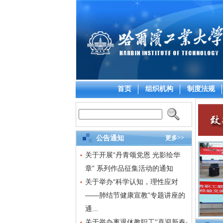
首页
组织机构
制度法规
公告通知
更多>>
关于开展“丹青颂党恩 光影绘华
章” 系列作品征集活动的通知
关于举办“科学认知，理性应对
——肺结节健康宣教”专题讲座的
通...
关于举办离退休教职工''喜迎新春·