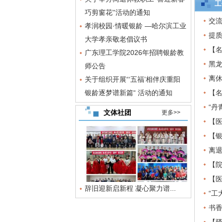
工
巧剪窗花''活动的通知
交流
孝润校园·情暖银龄 —哈尔滨工业
提质
大学孝亲敬老倡议书
【名
广东理工学院2026年招聘银龄教
黑
师公告
离
关于组织开展“‘五福’相伴庆重阳
银龄逐梦谱新篇“ 活动的通知
【名
“丹
文体社团
更多>>
【医
【银
离
【院
【医
辞旧迎新启新程 凝心聚力谱...
“工
书香