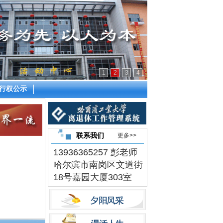
1
2
3
4
行权公示
联系我们
更多>>
13936365257 彭老师
哈尔滨市南岗区文道街
18号嘉园大厦303室