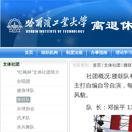
首页
组织机构
制度法规
办事指南
理论学习
文体社团
当前类别：
首页
文体社团
腰鼓
“红枫林”文体社团简介
社团概况:
腰鼓队
合唱团
主打自编自导自演，
健身球队
风貌。
腰鼓队
队 长：邓振平 1384
台球协会
武术队
水兵舞队