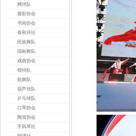
网球队
摄影协会
书画协会
春秋诗社
民族舞队
国标舞队
戏曲协会
模特队
歌舞队
葫芦丝队
乒乓球队
口琴协会
陶笛协会
手风琴社
朗诵社